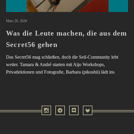
März 20, 2026
Was die Leute machen, die aus dem
Secret56 gehen
Das Secret56 mag schließen, doch die Seil-Community lebt
weiter. Tamara & André starten mit Aijo Workshops,
Privatlektionen und Fotografie, Barbara (pikushii) lädt ins
Nawaland für Shibari, Storytelling und persönliche Entwicklung
ein, und Stivi bringt ab Sommer 2026 mit Rope Jams, Swinger-
und Kink-Events die Seiltradition zurück. Weniger reden, mehr
erleben – die Seile liegen bereit, und die Community freut sich
auf alles, was kommt.